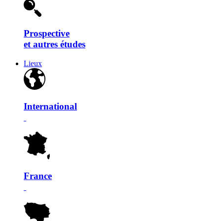
Prospective
et autres études
Lieux
International
France