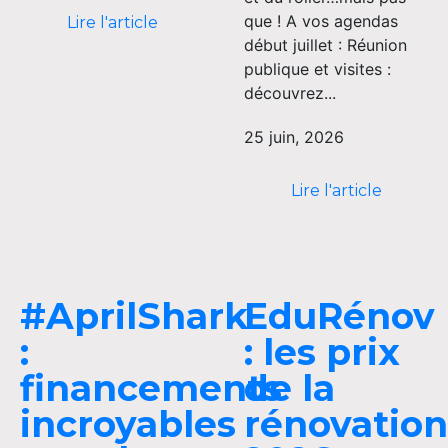
que ! A vos agendas
Lire l'article
début juillet : Réunion
publique et visites :
découvrez...
25 juin, 2026
Lire l'article
#AprilShark
EduRénov
:
: les prix
financements
de la
incroyables
rénovation