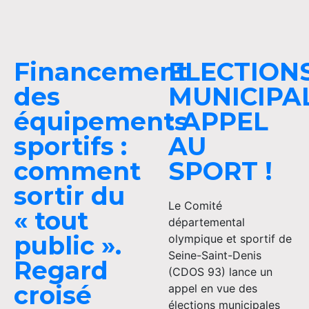
Financement
ELECTION
des
MUNICIPA
équipements
: APPEL
sportifs :
AU
comment
SPORT !
sortir du
Le Comité
« tout
départemental
public ».
olympique et sportif de
Seine-Saint-Denis
Regard
(CDOS 93) lance un
croisé
appel en vue des
élections municipales