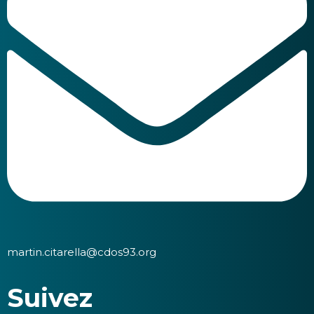
martin.citarella@cdos93.org
Suivez