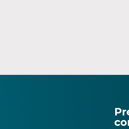
Pr
co