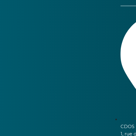
CDOS 
1, rue 