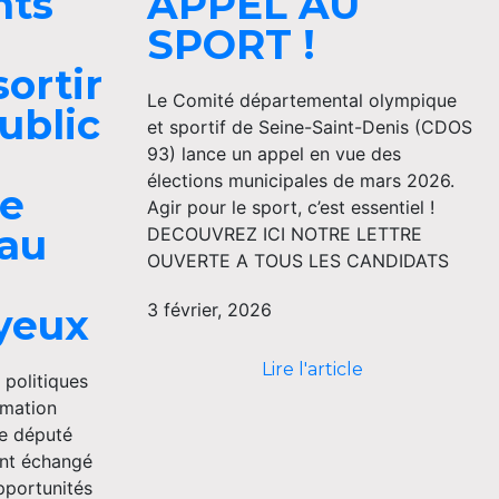
nts
APPEL AU
SPORT !
ortir
Le Comité départemental olympique
ublic
et sportif de Seine-Saint-Denis (CDOS
93) lance un appel en vue des
élections municipales de mars 2026.
re
Agir pour le sport, c’est essentiel !
eau
DECOUVREZ ICI NOTRE LETTRE
OUVERTE A TOUS LES CANDIDATS
3 février, 2026
yeux
Lire l'article
 politiques
mmation
le député
nt échangé
pportunités