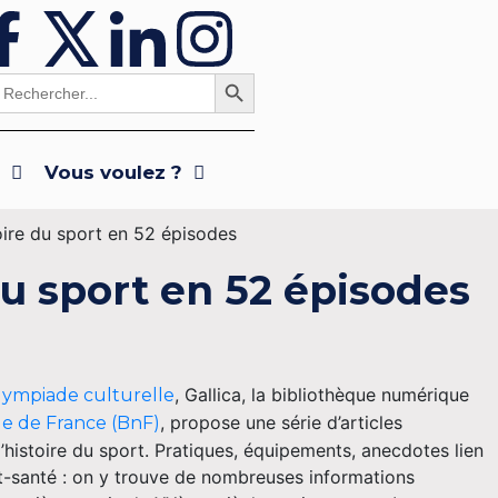
Search Button
earch
or:
x
Vous voulez ?
oire du sport en 52 épisodes
du sport en 52 épisodes
, Gallica, la bibliothèque numérique
lympiade culturelle
, propose une série d’articles
le de France (BnF)
histoire du sport. Pratiques, équipements, anecdotes lien
t-santé : on y trouve de nombreuses informations