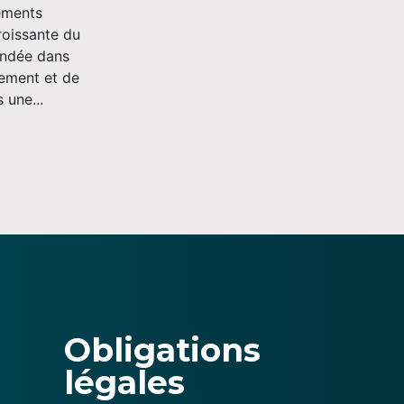
ements
roissante du
andée dans
sement et de
 une...
Obligations
légales