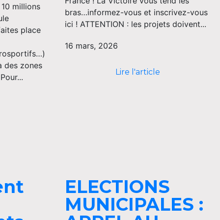
France ! La Victoire vous tend les
 10 millions
bras…informez-vous et inscrivez-vous
ule
ici ! ATTENTION : les projets doivent...
faites place
16 mars, 2026
rosportifs…)
à des zones
Lire l'article
Pour...
ent
ELECTIONS
MUNICIPALES :