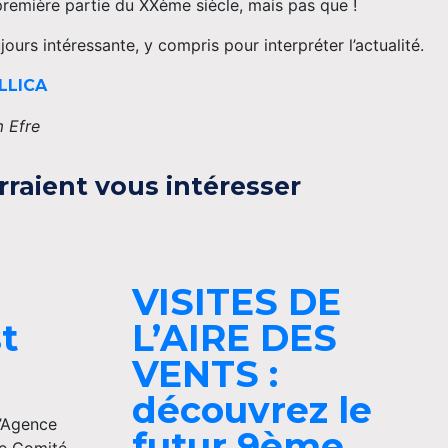
remière partie du XXème siècle, mais pas que !
ujours intéressante, y compris pour interpréter l’actualité.
LLICA
m Efre
rraient vous intéresser
VISITES DE
st
L’AIRE DES
VENTS :
découvrez le
l’Agence
futur 9ème