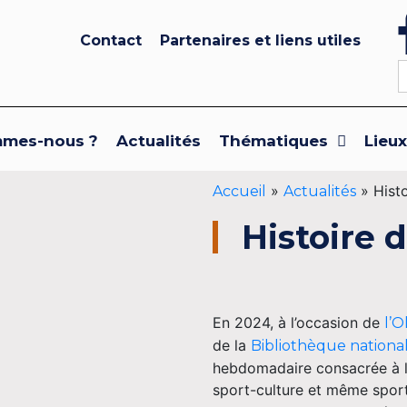
Contact
Partenaires et liens utiles
S
f
mmes-nous ?
Actualités
Thématiques
Lieu
»
»
Hist
Accueil
Actualités
Histoire 
En 2024, à l’occasion de
l’O
de la
Bibliothèque nationa
hebdomadaire consacrée à l’
sport-culture et même spor